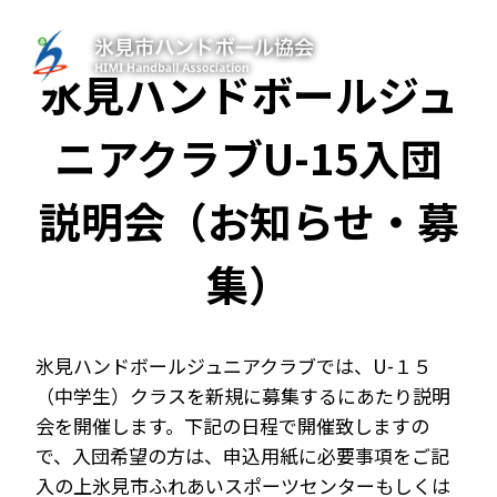
内
容
MENU
を
氷見ハンドボールジュ
ス
キ
ニアクラブU-15入団
ッ
プ
説明会（お知らせ・募
集）
氷見ハンドボールジュニアクラブでは、U-１５
（中学生）クラスを新規に募集するにあたり説明
会を開催します。下記の日程で開催致しますの
で、入団希望の方は、申込用紙に必要事項をご記
入の上氷見市ふれあいスポーツセンターもしくは