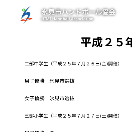
内
容
を
ス
キ
平成２５
ッ
プ
二部中学生（平成２５年７月２６日(金)開催）
男子優勝 氷見市選抜
女子優勝 氷見市選抜
三部小学生（平成２５年７月２７日(土)開催）