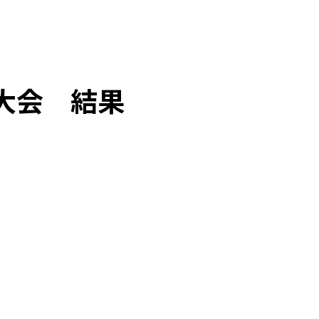
大会情報
事業計画
記念誌
協会について
大会 結果