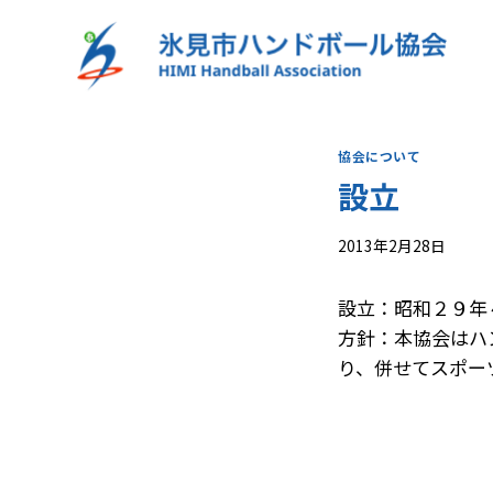
内
容
を
ス
キ
協会について
ッ
設立
プ
2013年2月28日
設立：昭和２９年
方針：本協会はハ
り、併せてスポー
投