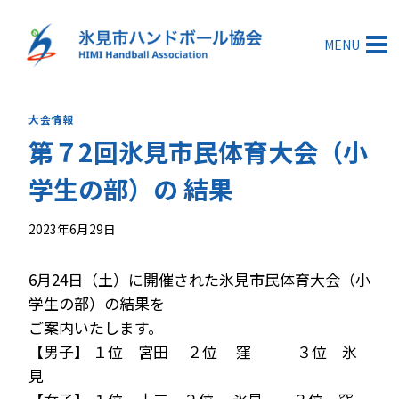
内
容
MENU
を
ス
キ
大会情報
ッ
第７2回氷見市民体育大会（小
プ
学生の部）の 結果
2023年6月29日
6月24日（土）に開催された氷見市民体育大会（小
学生の部）の結果を
ご案内いたします。
【男子】 １位 宮田 ２位 窪 ３位 氷
見