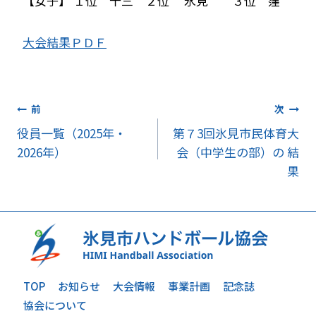
【女子】 １位 十三 ２位 氷見 ３位 窪
大会結果ＰＤＦ
投
前
次
役員一覧（2025年・
第７3回氷見市民体育大
稿
2026年）
会（中学生の部）の 結
ナ
果
ビ
ゲ
ー
シ
TOP
お知らせ
大会情報
事業計画
記念誌
協会について