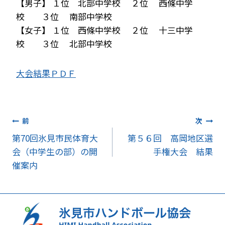
【男子】 １位 北部中学校 ２位 西條中学
校 ３位 南部中学校
【女子】 １位 西條中学校 ２位 十三中学
校 ３位 北部中学校
大会結果ＰＤＦ
投
前
次
第70回氷見市民体育大
第５６回 高岡地区選
稿
会（中学生の部）の開
手権大会 結果
ナ
催案内
ビ
ゲ