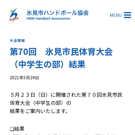
内
容
MENU
を
ス
キ
大会情報
ッ
第70回 氷見市民体育大会
プ
（中学生の部）結果
2021年5月24日
５月２３日（日）に開催された第７０回氷見市民
体育大会（中学生の部）の
結果をご案内いたします。
❑結果