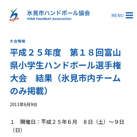
内
容
MENU
を
ス
キ
大会情報
ッ
平成２５年度 第１８回富山
プ
県小学生ハンドボール選手権
大会 結果（氷見市内チーム
のみ掲載）
2013年6月9日
１ 開催日：平成２５年６月 ８日（土）～９日
（日）