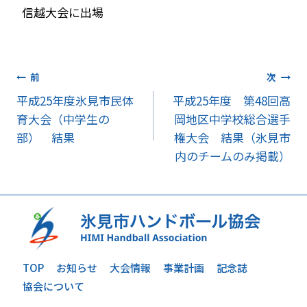
信越大会に出場
投
前
次
平成25年度氷見市民体
平成25年度 第48回高
稿
育大会（中学生の
岡地区中学校総合選手
ナ
部） 結果
権大会 結果（氷見市
内のチームのみ掲載）
ビ
ゲ
ー
シ
TOP
お知らせ
大会情報
事業計画
記念誌
ョ
協会について