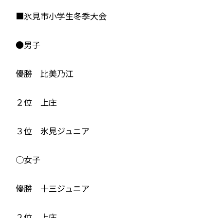
■氷見市小学生冬季大会
●男子
優勝 比美乃江
２位 上庄
３位 氷見ジュニア
○女子
優勝 十三ジュニア
２位 上庄