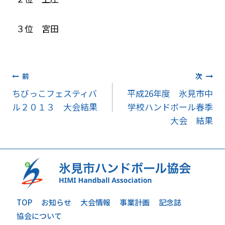
３位 宮田
投
前
次
ちびっこフェスティバ
平成26年度 氷見市中
稿
ル２０１３ 大会結果
学校ハンドボール春季
ナ
大会 結果
ビ
ゲ
ー
シ
TOP
お知らせ
大会情報
事業計画
記念誌
協会について