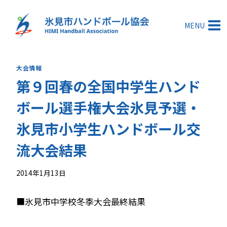
内
容
MENU
を
ス
キ
大会情報
ッ
第９回春の全国中学生ハンド
プ
ボール選手権大会氷見予選・
氷見市小学生ハンドボール交
流大会結果
2014年1月13日
■氷見市中学校冬季大会最終結果