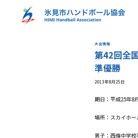
内
容
を
ス
キ
大会情報
ッ
第42回全
プ
準優勝
2013年8月25日
期日：平成25年8月
場所：スカイホー
男子：西條中学校