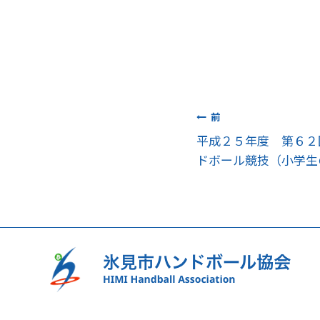
投
前
平成２５年度 第６２
稿
ドボール競技（小学生
ナ
ビ
ゲ
ー
シ