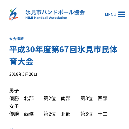
内
容
MENU
を
ス
キ
大会情報
ッ
平成30年度第67回氷見市民体
プ
育大会
2018年5月26日
男子
優勝 北部 第2位 南部 第3位 西部
女子
優勝 西條 第2位 北部 第3位 十三