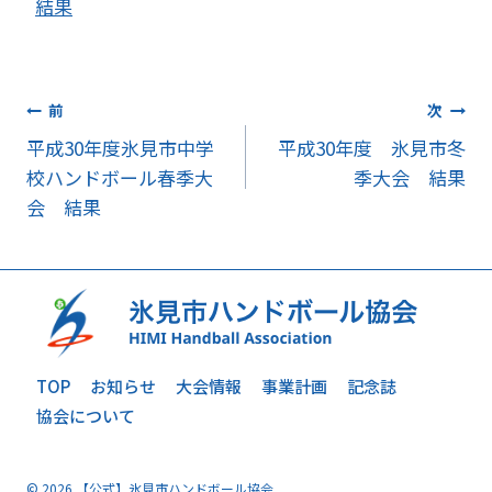
結果
投
前
次
平成30年度氷見市中学
平成30年度 氷見市冬
稿
校ハンドボール春季大
季大会 結果
ナ
会 結果
ビ
ゲ
ー
シ
TOP
お知らせ
大会情報
事業計画
記念誌
協会について
ョ
ン
© 2026 【公式】氷見市ハンドボール協会